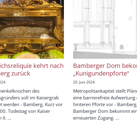
ichsreliquie kehrt nach
Bamberger Dom bek
erg zurück
„Kunigundenpforte“
2024
20. Juni 2024
henkelknochen des
Metropolitankapitel stellt Plän
gründers soll im Kaisergrab
eine barrierefreie Aufwertung
et werden - Bamberg. Kurz vor
hinteren Pforte vor - Bamberg
0. Todestag von Kaiser
Bamberger Dom bekommt ei
II. ...
erneuerten Zugang. ...