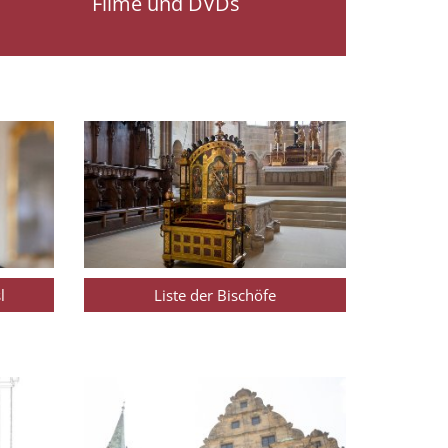
Filme und DVDs
l
Liste der Bischöfe