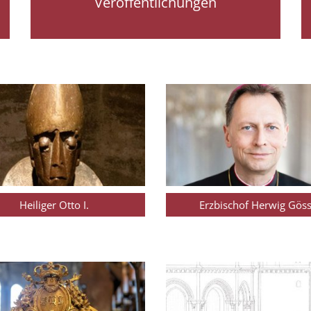
Veröffentlichungen
Heiliger Otto I.
Erzbischof Herwig Göss