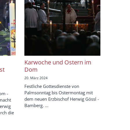
Karwoche und Ostern im
st
Dom
20. März 2024
Festliche Gottesdienste von
Palmsonntag bis Ostermontag mit
om -
dem neuen Erzbischof Herwig Gössl -
 macht
Bamberg. ...
erwig
rch die