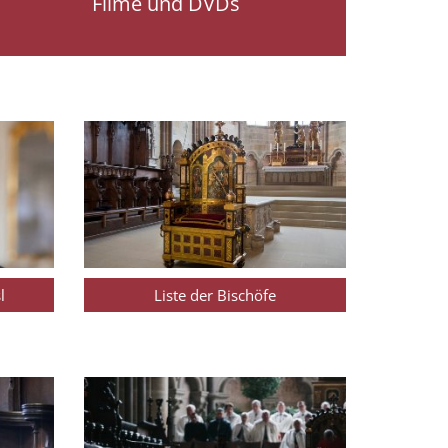
Filme und DVDs
l
Liste der Bischöfe