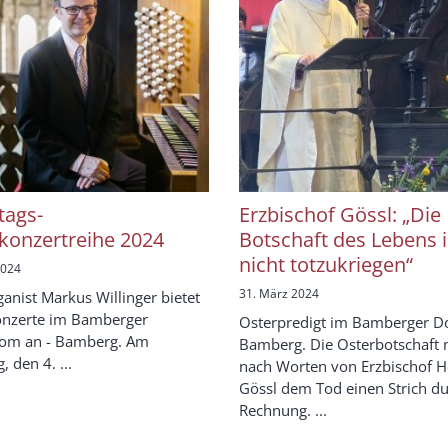
ags-
Erzbischof Gössl: „Die
konzertreihe 2024
Botschaft des Lebens i
nicht totzukriegen“
2024
31. März 2024
nist Markus Willinger bietet
onzerte im Bamberger
Osterpredigt im Bamberger D
dom an - Bamberg. Am
Bamberg. Die Osterbotschaft
 den 4. ...
nach Worten von Erzbischof H
Gössl dem Tod einen Strich du
Rechnung. ...