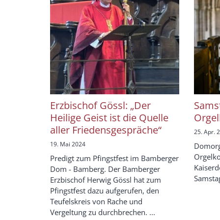
Erzbischof Gössl: „Der
Samst
Heilige Geist ist die Quelle
Orgel
aller Friedensgespräche“
25. Apr. 
19. Mai 2024
Domorga
Orgelk
Predigt zum Pfingstfest im Bamberger
Kaiser
Dom - Bamberg. Der Bamberger
Samstag,
Erzbischof Herwig Gössl hat zum
Pfingstfest dazu aufgerufen, den
Teufelskreis von Rache und
Vergeltung zu durchbrechen. ...