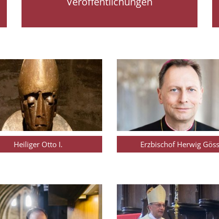
Veröffentlichungen
Heiliger Otto I.
Erzbischof Herwig Göss