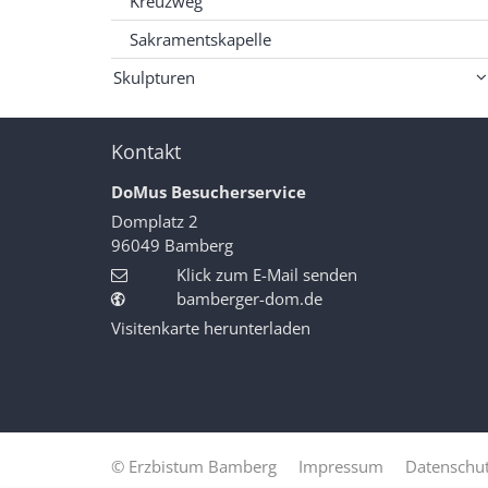
Kreuzweg
Sakramentskapelle
Skulpturen
Kontakt
DoMus Besucherservice
Domplatz 2
96049
Bamberg
Klick zum E-Mail senden
bamberger-dom.de
Visitenkarte herunterladen
© Erzbistum Bamberg
Impressum
Datenschut