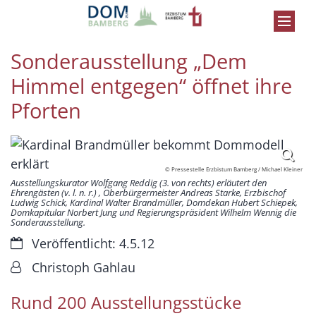
Zum Inhalt springen
Sonderausstellung „Dem
Himmel entgegen“ öffnet ihre
Pforten
© Pressestelle Erzbistum Bamberg / Michael Kleiner
Ausstellungskurator Wolfgang Reddig (3. von rechts) erläutert den
Ehrengästen (v. l. n. r.) , Oberbürgermeister Andreas Starke, Erzbischof
Ludwig Schick, Kardinal Walter Brandmüller, Domdekan Hubert Schiepek,
Domkapitular Norbert Jung und Regierungspräsident Wilhelm Wennig die
Sonderausstellung.
Datum:
Veröffentlicht: 4.5.12
Von:
Christoph Gahlau
Rund 200 Ausstellungsstücke